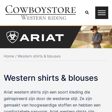
Skip
to
Search
content
Home
/ Western shirts & blouses
Western shirts & blouses
Ariat western shirts zijn een soort kleding die
geïnspireerd zijn door de westerse stijl. Ze zijn
gemaakt van hoogwaardige stoffen en hebben een
comfortabele pasvorm. Ariat western shirts zijn