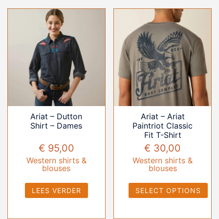
Ariat – Dutton
Ariat – Ariat
Shirt – Dames
Paintriot Classic
Fit T-Shirt
€
95,00
€
30,00
Western shirts &
Western shirts &
blouses
blouses
LEES VERDER
SELECT OPTIONS