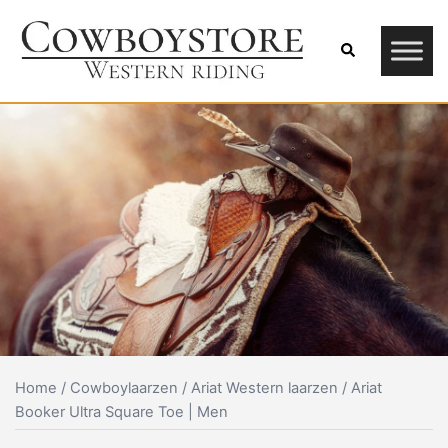
Skip
to
Search
content
Home
/
Cowboylaarzen
/
Ariat Western laarzen
/ Ariat
Booker Ultra Square Toe | Men