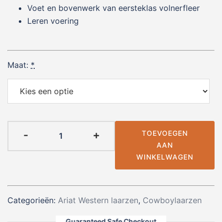
Voet en bovenwerk van eersteklas volnerfleer
Leren voering
Maat:
*
Ariat
-
+
TOEVOEGEN
Booker
AAN
Ultra
WINKELWAGEN
Square
Toe
|
Categorieën:
Ariat Western laarzen
,
Cowboylaarzen
Men
aantal
Guaranteed Safe Checkout