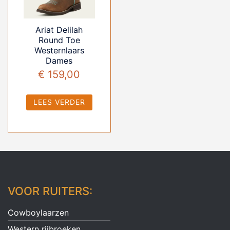
Ariat Delilah
Round Toe
Westernlaars
Dames
€
159,00
LEES VERDER
VOOR RUITERS:
Cowboylaarzen
Western rijbroeken