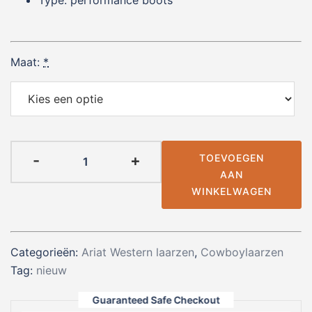
Maat:
*
ARIAT
-
+
TOEVOEGEN
CATTLE
AAN
CAITE
WINKELWAGEN
STRETCH
BROWN
-
Categorieën:
Ariat Western laarzen
,
Cowboylaarzen
Dames
Tag:
nieuw
aantal
Guaranteed Safe Checkout