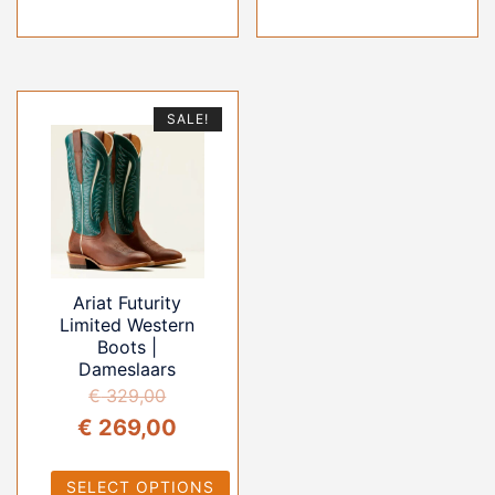
SALE!
Ariat Futurity
Limited Western
Boots |
Dameslaars
€
329,00
Oorspronkelijke
Huidige
€
269,00
prijs
prijs
SELECT OPTIONS