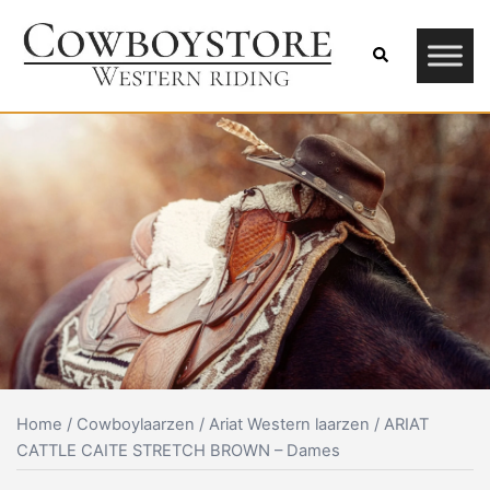
Skip
to
Search
content
Home
/
Cowboylaarzen
/
Ariat Western laarzen
/ ARIAT
CATTLE CAITE STRETCH BROWN – Dames