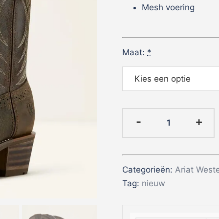
Mesh voering
Maat:
*
Ariat
-
+
Hybrid
Roughstock
Antler
Categorieën:
Ariat West
|
Tag:
nieuw
Cowboy
laars
|