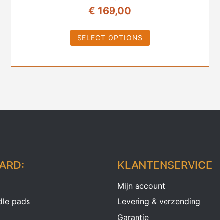
Oorspronkelijke
Huidige
€
169,00
prijs
prijs
SELECT OPTIONS
was:
is:
€ 189,95.
€ 169,00.
ARD:
KLANTENSERVICE
Mijn account
dle pads
Levering & verzending
Garantie