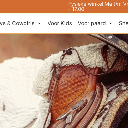
Fysieke winkel Ma t/m V
- 17.00
ys & Cowgirls
Voor Kids
Voor paard
She