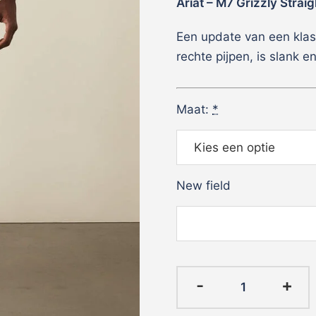
Ariat – M7 Grizzly Straig
Een update van een klas
rechte pijpen, is slank 
Maat:
*
New field
Ariat
-
+
-
M7