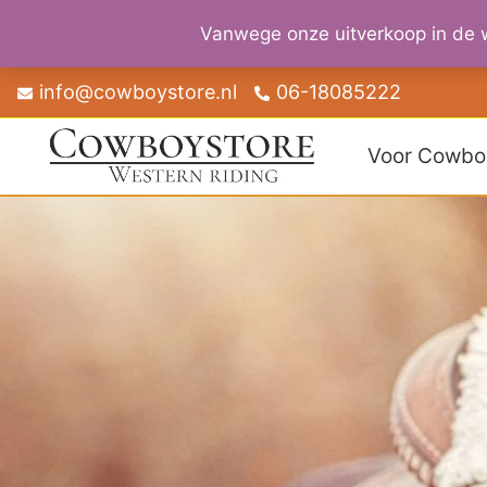
Vanwege onze uitverkoop in de w
Skip
info@cowboystore.nl
06-18085222
to
content
Voor Cowbo