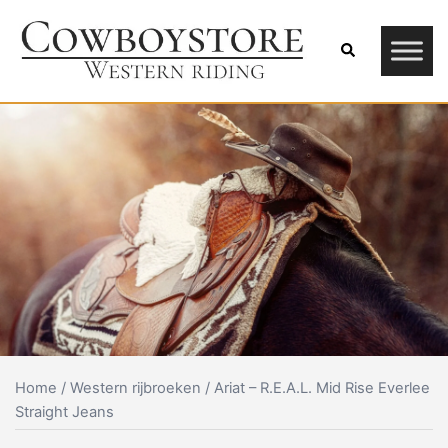
Skip
to
Search
content
Home
/
Western rijbroeken
/ Ariat – R.E.A.L. Mid Rise Everlee
Straight Jeans