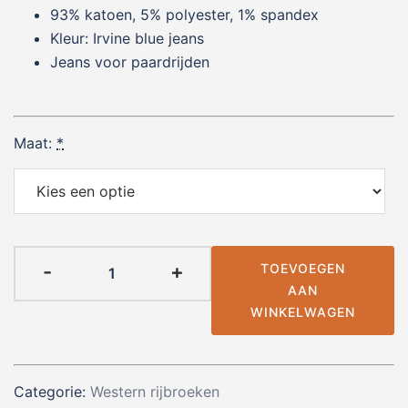
93% katoen, 5% polyester, 1% spandex
Kleur: Irvine blue jeans
Jeans voor paardrijden
Maat:
*
Ariat
-
+
TOEVOEGEN
-
AAN
R.E.A.L.
WINKELWAGEN
Mid
Rise
Everlee
Categorie:
Western rijbroeken
Straight