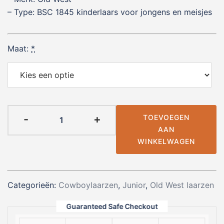
– Type: BSC 1845 kinderlaars voor jongens en meisjes
Maat:
*
Old
-
+
TOEVOEGEN
West
AAN
BSC1845
WINKELWAGEN
Westernboots
Kids
aantal
Categorieën:
Cowboylaarzen
,
Junior
,
Old West laarzen
Guaranteed Safe Checkout