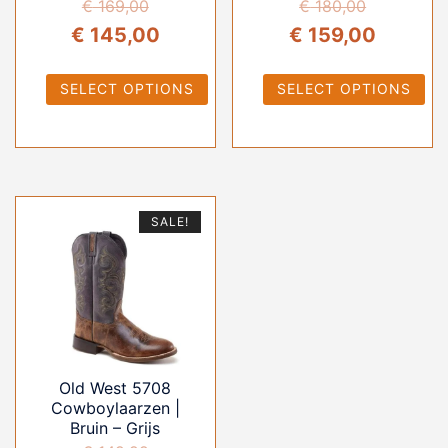
€
169,00
€
180,00
Oorspronkelijke
Huidige
Oorspronkelijke
Huidig
€
145,00
€
159,00
prijs
prijs
prijs
prijs
SELECT OPTIONS
SELECT OPTIONS
was:
is:
was:
is:
€ 169,00.
€ 145,00.
€ 180,00.
€ 159,0
SALE!
Old West 5708
Cowboylaarzen |
Bruin – Grijs