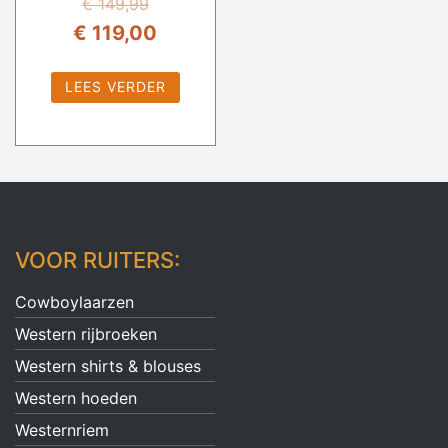
€
149,99
Oorspronkelijke
Huidige
€
119,00
prijs
prijs
LEES VERDER
was:
is:
€ 149,99.
€ 119,00.
VOOR RUITERS:
Cowboylaarzen
Western rijbroeken
Western shirts & blouses
Western hoeden
Westernriem