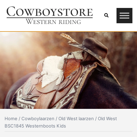
Skip
to
Search
content
Home
/
Cowboylaarzen
/
Old West laarzen
/ Old West
BSC1845 Westernboots Kids