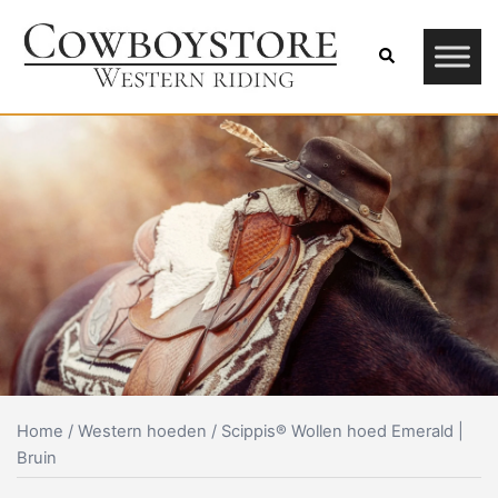
Skip
to
Search
content
Home
/
Western hoeden
/ Scippis® Wollen hoed Emerald |
Bruin