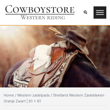
Skip
to
Search
content
Home
/
Western zadelpads
/ Shetland Western Zadeldeken
Oranje Zwart | 61 x 61