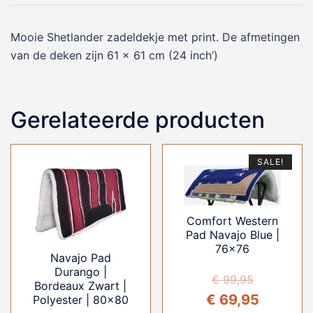
Mooie Shetlander zadeldekje met print. De afmetingen
van de deken zijn 61 x 61 cm (24 inch’)
Gerelateerde producten
SALE!
Comfort Western
Pad Navajo Blue |
76×76
Navajo Pad
Durango |
€
99,95
Bordeaux Zwart |
Oorspronkelijke
Huidige
€
69,95
Polyester | 80×80