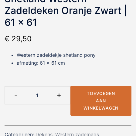
Zadeldeken Oranje Zwart |
61 x 61
€
29,50
Western zadeldekje shetland pony
afmeting: 61 x 61 cm
Shetland
-
+
TOEVOEGEN
Western
AAN
Zadeldeken
WINKELWAGEN
Oranje
Zwart
|
Categorieën:
Dekens
,
Western zadelpads